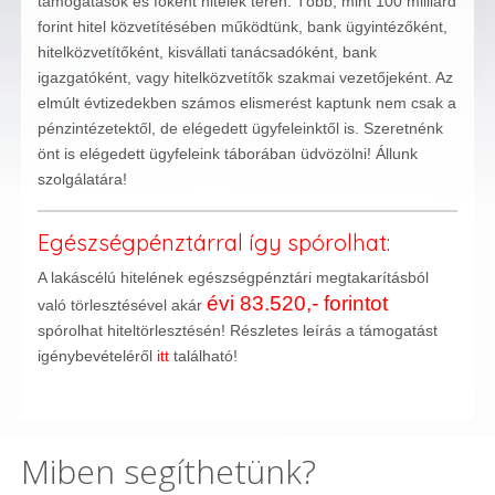
támogatások és főként hitelek terén. Több, mint 100 milliárd
forint hitel közvetítésében működtünk, bank ügyintézőként,
hitelközvetítőként, kisvállati tanácsadóként, bank
igazgatóként, vagy hitelközvetítők szakmai vezetőjeként. Az
elmúlt évtizedekben számos elismerést kaptunk nem csak a
pénzintézetektől, de elégedett ügyfeleinktől is. Szeretnénk
önt is elégedett ügyfeleink táborában üdvözölni! Állunk
szolgálatára!
Egészségpénztárral így spórolhat:
A lakáscélú hitelének egészségpénztári megtakarításból
évi 83.520,- forintot
való törlesztésével akár
spórolhat hiteltörlesztésén! Részletes leírás a támogatást
igénybevételéről
itt
található!
Miben segíthetünk?