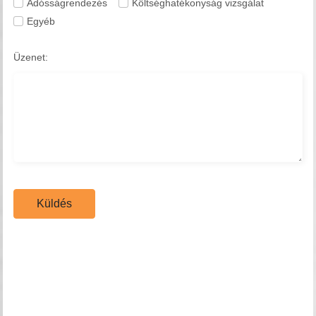
Adósságrendezés
Költséghatékonyság vizsgálat
Egyéb
Üzenet:
Küldés