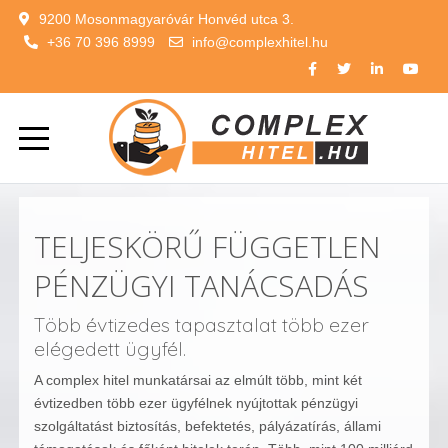
9200 Mosonmagyaróvár Honvéd utca 3.
+36 70 396 8999
info@complexhitel.hu
TELJESKÖRŰ FÜGGETLEN
PÉNZÜGYI TANÁCSADÁS
Több évtizedes tapasztalat több ezer
elégedett ügyfél.
A complex hitel munkatársai az elmúlt több, mint két
évtizedben több ezer ügyfélnek nyújtottak pénzügyi
szolgáltatást biztosítás, befektetés, pályázatírás, állami