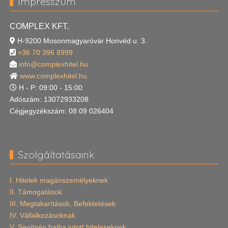
Impresszum
COMPLEX KFT.
H-9200 Mosonmagyaróvár Honvéd u. 3.
+36 70 396 8999
info@complexhitel.hu
www.complexhitel.hu
H - P: 09:00 - 15:00
Adószám: 13072933208
Cégjegyzékszám: 08 09 026404
Szolgáltatásaink
I. Hitelek magánszemélyeknek
II. Támogatások
III. Megtakarítások, Befektetések
IV. Vállalkozásoknak
V. Segítség bajba jutott hiteleseknek