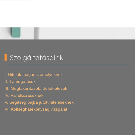
Szolgáltatásaink
I. Hitelek magánszemélyeknek
II. Támogatások
III. Megtakarítások, Befektetések
IV. Vállalkozásoknak
V. Segítség bajba jutott hiteleseknek
VI. Költséghatékonyság vizsgálat