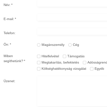
Név:
*
E-mail:
*
Telefon:
Ön:
*
Magánszemély
Cég
Miben
Hitelfelvétel
Támogatás
segíthetünk?
*
Megtakarítás, befektetés
Adósságren
Költséghatékonyság vizsgálat
Egyéb
Üzenet: