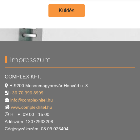
Küldés
Impresszum
COMPLEX KFT.
H-9200 Mosonmagyaróvár Honvéd u. 3.
+36 70 396 8999
info@complexhitel.hu
www.complexhitel.hu
H - P: 09:00 - 15:00
Adószám: 13072933208
Cégjegyzékszám: 08 09 026404