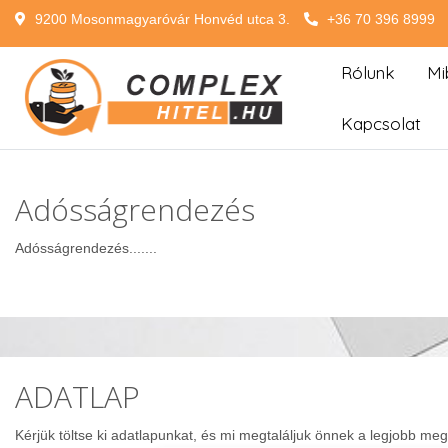
9200 Mosonmagyaróvár Honvéd utca 3.
+36 70 396 8999
Rólunk
Mi
Kapcsolat
Adósságrendezés
Adósságrendezés.......
ADATLAP
Kérjük töltse ki adatlapunkat, és mi megtaláljuk önnek a legjobb meg