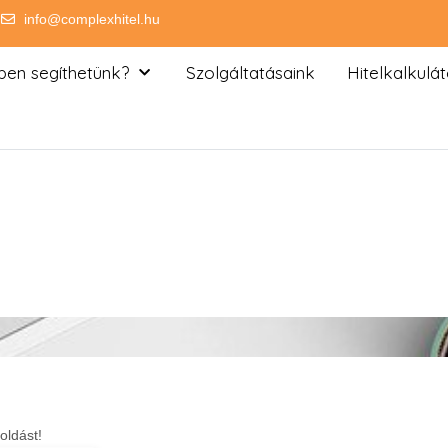
info@complexhitel.hu
ben segíthetünk?
Szolgáltatásaink
Hitelkalkulát
oldást!