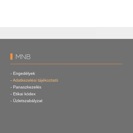
MNB
- Engedélyek
-
Adatkezelési tájékoztató
- Panaszkezelés
- Etikai kódex
- Üzletszabályzat